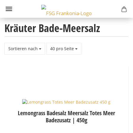
Kräuter Bade-Meersalz
Sortieren nach
pro Seite
Sortieren nach
40 pro Seite
Lemongrass Badesalz Meersalz Totes Meer
Badezusatz | 450g