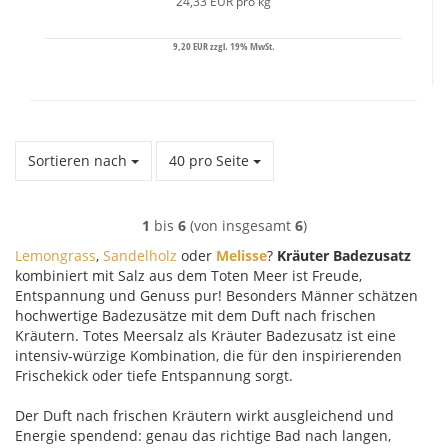
24,33 EUR pro kg
9,20 EUR zzgl. 19% MwSt.
Sortieren nach
pro Seite
Sortieren nach
40 pro Seite
1
bis
6
(von insgesamt
6
)
Lemongrass
,
Sandelholz
oder
Melisse
?
Kräuter Badezusatz
kombiniert mit Salz aus dem Toten Meer ist Freude,
Entspannung und Genuss pur! Besonders Männer schätzen
hochwertige Badezusätze mit dem Duft nach frischen
Kräutern. Totes Meersalz als Kräuter Badezusatz ist eine
intensiv-würzige Kombination, die für den inspirierenden
Frischekick oder tiefe Entspannung sorgt.
Der Duft nach frischen Kräutern wirkt ausgleichend und
Energie spendend: genau das richtige Bad nach langen,