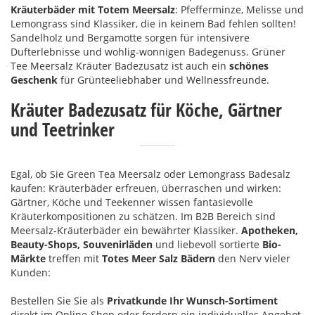
Kräuterbäder mit Totem Meersalz
: Pfefferminze, Melisse und
Lemongrass sind Klassiker, die in keinem Bad fehlen sollten!
Sandelholz und Bergamotte sorgen für intensivere
Dufterlebnisse und wohlig-wonnigen Badegenuss. Grüner
Tee Meersalz Kräuter Badezusatz ist auch ein
schönes
Geschenk
für Grünteeliebhaber und Wellnessfreunde.
Kräuter Badezusatz für Köche, Gärtner
und Teetrinker
Egal, ob Sie Green Tea Meersalz oder Lemongrass Badesalz
kaufen: Kräuterbäder erfreuen, überraschen und wirken:
Gärtner, Köche und Teekenner wissen fantasievolle
Kräuterkompositionen zu schätzen. Im B2B Bereich sind
Meersalz-Kräuterbäder ein bewährter Klassiker.
Apotheken,
Beauty-Shops, Souvenirläden
und liebevoll sortierte
Bio-
Märkte
treffen mit
Totes Meer Salz Bädern
den Nerv vieler
Kunden:
Bestellen Sie Sie als
Privatkunde Ihr Wunsch-Sortiment
direkt im Online-Shop oder fordern ein individuelles Angebot