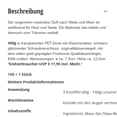
Beschreibung
Der angenehm maskuline Duft nach Weite und Meer ist
wohltuend für Haut und Seele. Ein Badesalz das belebt und
dennoch zum Träumen einlädt.
450g
in transparenter PET-Dose mit Glascharakter, schwarz-
glänzender Schraubverschluss, originalitätsversiegelt, mit
dem edlen gold-geprägten Frankonia Qualitätsanhänger,
EAN-codiert. Abmessungen: ø ca. 7,0cm; Höhe ca. 12,0cm
Endverbraucher-UVP € 11,95 incl. MwSt.
*
*
1VE = 1 Stück
Weitere Produktinformationen
Anwendung
3 Esslöffel (80g - 100g) unser
Warnhinweise
Kontakt mit den Augen vermei
Inhaltsstoffe
Ingredients:
Maris Sal (Totes M