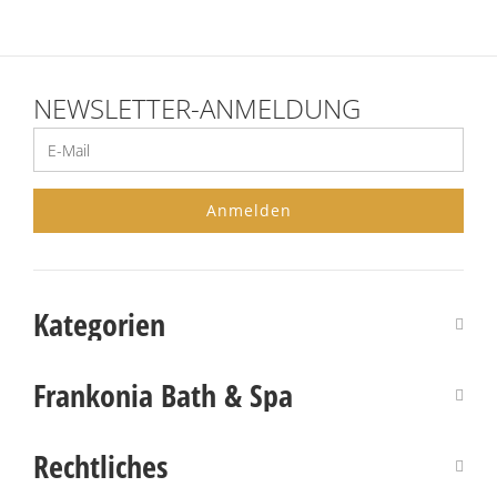
NEWSLETTER-ANMELDUNG
Anmelden
Kategorien
Baden
Frankonia Bath & Spa
Dusche & Haar
Bestellinformationen
Sauna
Rechtliches
Versand & Zahlungsbedingungen
Seife