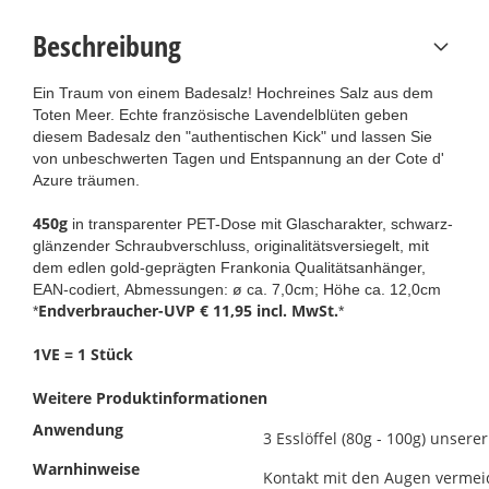
Beschreibung
Ein Traum von einem Badesalz! Hochreines Salz aus dem
Toten Meer. Echte französische Lavendelblüten geben
diesem Badesalz den "authentischen Kick" und lassen Sie
von unbeschwerten Tagen und Entspannung an der Cote d'
Azure träumen.
450g
in transparenter PET-Dose mit Glascharakter, schwarz-
glänzender Schraubverschluss, originalitätsversiegelt, mit
dem edlen gold-geprägten Frankonia Qualitätsanhänger,
EAN-codiert, Abmessungen: ø ca. 7,0cm; Höhe ca. 12,0cm
Endverbraucher-UVP € 11,95 incl. MwSt.
*
*
1VE = 1 Stück
Weitere Produktinformationen
Anwendung
3 Esslöffel (80g - 100g) unser
Warnhinweise
Kontakt mit den Augen vermei