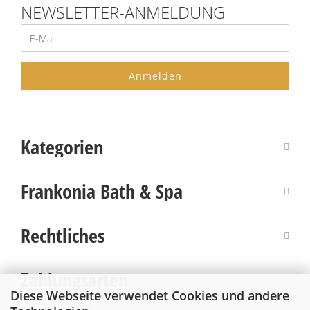
NEWSLETTER-ANMELDUNG
Anmelden
Kategorien
Baden
Frankonia Bath & Spa
Dusche & Haar
Bestellinformationen
Sauna
Rechtliches
Versand & Zahlungsbedingungen
Seife
Impressum
Über uns
Zahlungsarten
Sprudelbad Duft
AGB
Diese Webseite verwendet Cookies und andere
Kontakt
PEDIFIT Fußpflege