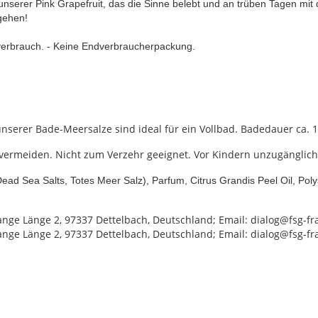
nserer Pink Grapefruit, das die Sinne belebt und an trüben Tagen mit 
gehen!
verbrauch. - Keine Endverbraucherpackung.
) unserer Bade-Meersalze sind ideal für ein Vollbad. Badedauer ca.
vermeiden. Nicht zum Verzehr geeignet. Vor Kindern unzugänglic
ead Sea Salts, Totes Meer Salz), Parfum, Citrus Grandis Peel Oil, Polyso
nge Länge 2, 97337 Dettelbach, Deutschland; Email: dialog@fsg-fr
nge Länge 2, 97337 Dettelbach, Deutschland; Email: dialog@fsg-fr