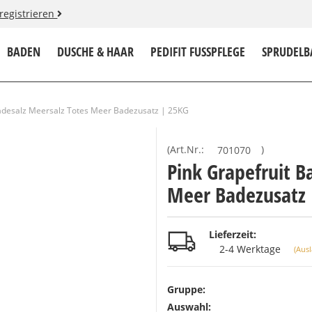
 registrieren
BADEN
DUSCHE & HAAR
PEDIFIT FUSSPFLEGE
SPRUDELB
ACCESSOIRES
Badesalz Meersalz Totes Meer Badezusatz | 25KG
(Art.Nr.:
701070
)
Pink Grapefruit B
Meer Badezusatz
Lieferzeit:
2-4 Werktage
(Aus
Gruppe:
Auswahl: