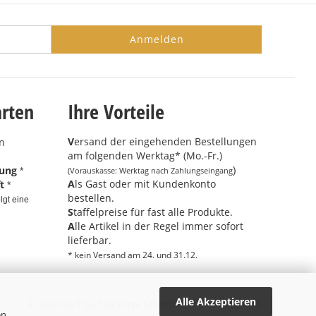
Anmelden
rten
Ihre Vorteile
V
ersand der eingehenden Bestellungen
am folgenden Werktag* (Mo.-Fr.)
nung
)
(Vorauskasse: Werktag nach Zahlungseingang
*
A
ls Gast oder mit Kundenkonto
t
*
bestellen.
lgt eine
S
taffelpreise für fast alle Produkte.
A
lle Artikel in der Regel immer sofort
lieferbar.
* kein Versand am 24. und 31.12.
Alle Akzeptieren
© 2026 by FSG Frankonia GmbH. All Rights Reserved.
n,