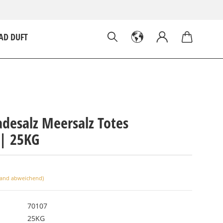
AD DUFT
adesalz Meersalz Totes
 | 25KG
land abweichend)
70107
25KG