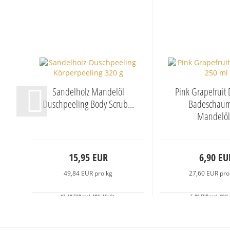
Sandelholz Mandelöl
Pink Grapefruit
Duschpeeling Body Scrub...
Badeschaum
Mandelöl.
15,95 EUR
6,90 EU
49,84 EUR pro kg
27,60 EUR pro 
13,40 EUR zzgl. 19% MwSt.
5,80 EUR zzgl. 19%