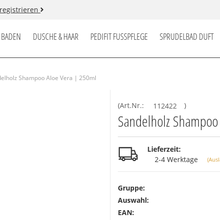
 registrieren
BADEN
DUSCHE & HAAR
PEDIFIT FUSSPFLEGE
SPRUDELBAD DUFT
RES
elholz Shampoo Aloe Vera | 250ml
(Art.Nr.:
112422
)
Sandelholz Shampoo 
Lieferzeit:
2-4 Werktage
(Aus
Gruppe:
Auswahl:
EAN: