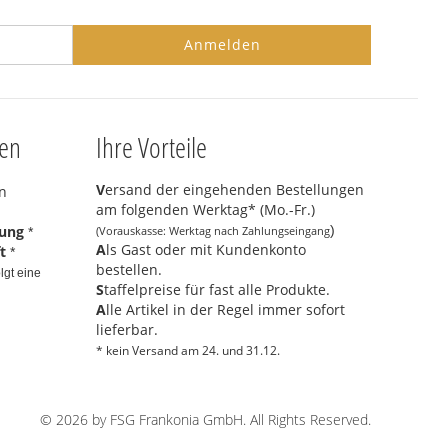
Anmelden
ten
Ihre Vorteile
V
ersand der eingehenden Bestellungen
am folgenden Werktag* (Mo.-Fr.)
nung
)
(Vorauskasse: Werktag nach Zahlungseingang
*
A
ls Gast oder mit Kundenkonto
t
*
bestellen.
lgt eine
S
taffelpreise für fast alle Produkte.
A
lle Artikel in der Regel immer sofort
lieferbar.
* kein Versand am 24. und 31.12.
© 2026 by FSG Frankonia GmbH. All Rights Reserved.