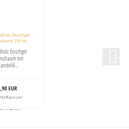
lholz Duschgel
eschaum mit
andelöl...
6,90 EUR
0 EUR pro Liter
UR zzgl. 19% MwSt.