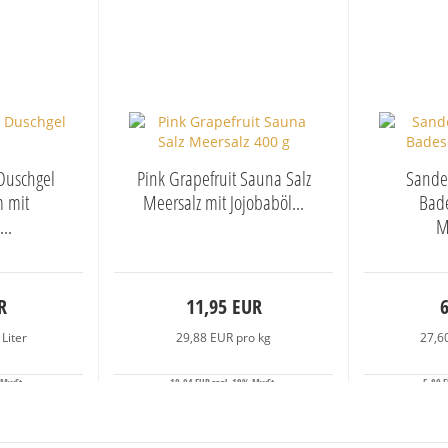
 Duschgel
Pink Grapefruit Sauna Salz
Sande
 mit
Meersalz mit Jojobaböl...
Bad
..
M
R
11,95 EUR
Liter
29,88 EUR pro kg
27,6
 MwSt.
10,04 EUR zzgl. 19% MwSt.
5,80 E